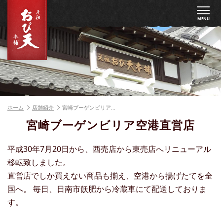
MENU
ホーム
店舗紹介
宮崎ブーゲンビリア…
宮崎ブーゲンビリア空港直営店
平成30年7月20日から、西売店から東売店へリニューアル
移転致しました。
直営店でしか買えない商品も揃え、空港から揚げたてを全
国へ。 毎日、日南市飫肥から冷蔵車にて配送しておりま
す。