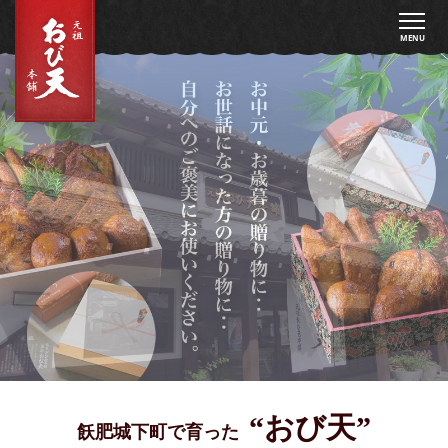
MENU
“おび天”
飫肥城下町で育った