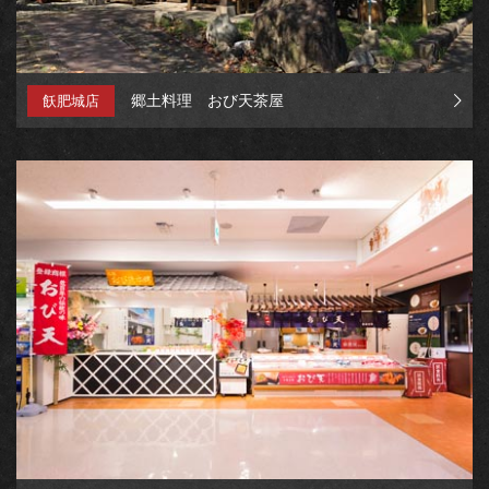
郷土料理 おび天茶屋
飫肥城店