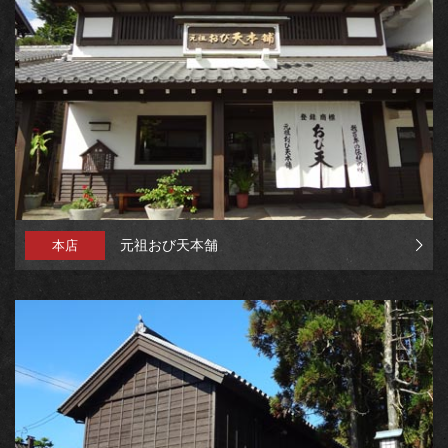
元祖おび天本舗
本店