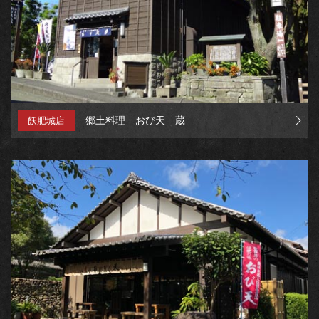
郷土料理 おび天 蔵
飫肥城店