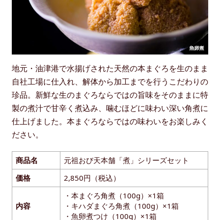
地元・油津港で水揚げされた天然の本まぐろを生のまま
自社工場に仕入れ、解体から加工までを行うこだわりの
珍品。新鮮な生のまぐろならではの旨味をそのままに特
製の煮汁で甘辛く煮込み、噛むほどに味わい深い角煮に
仕上げました。本まぐろならではの味わいをお楽しみく
ださい。
商品名
元祖おび天本舗「煮」シリーズセット
価格
2,850円（税込）
・本まぐろ角煮（100g）×1箱
内容
・キハダまぐろ角煮（100g）×1箱
・魚卵煮つけ（100g）×1箱