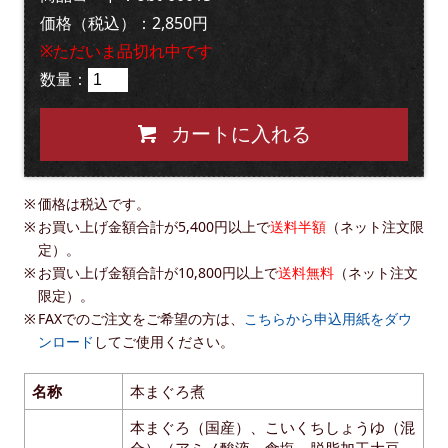
価格（税込）：2,850円
※ただいま品切れ中です
数量：
カートに入れる
価格は税込です。
お買い上げ金額合計が5,400円以上で
送料半額
（ネット注文限
定）。
お買い上げ金額合計が10,800円以上で
送料無料
（ネット注文
限定）。
FAXでのご注文をご希望の方は、
こちらから申込用紙をダウ
ンロード
してご使用ください。
名称
本まぐろ煮
本まぐろ（国産）、こいくちしょうゆ（混
合）（アミノ酸液、食塩、脱脂加工大豆、