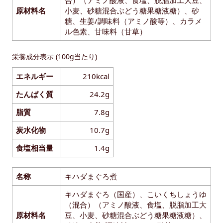
原材料名
小麦、砂糖混合ぶどう糖果糖液糖）、砂
糖、生姜/調味料（アミノ酸等）、カラメ
ル色素、甘味料（甘草）
栄養成分表示 (100g当たり)
エネルギー
210kcal
たんぱく質
24.2g
脂質
7.8g
炭水化物
10.7g
食塩相当量
1.4g
名称
キハダまぐろ煮
キハダまぐろ（国産）、こいくちしょうゆ
（混合）（アミノ酸液、食塩、脱脂加工大
原材料名
豆、小麦、砂糖混合ぶどう糖果糖液糖）、