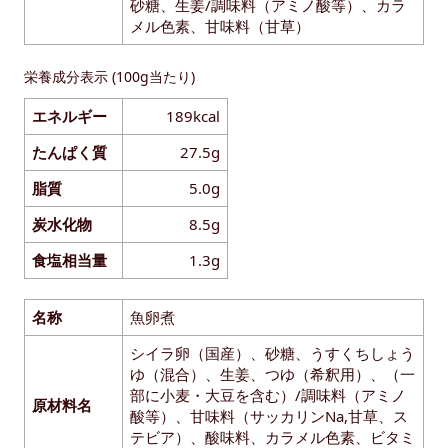
砂糖、生姜/調味料（アミノ酸等）、カラ
メル色素、甘味料（甘草）
栄養成分表示 (100g当たり)
エネルギー
189kcal
たんぱく質
27.5g
脂質
5.0g
炭水化物
8.5g
食塩相当量
1.3g
名称
魚卵煮
シイラ卵（国産）、砂糖、うすくちしょう
ゆ（混合）、生姜、つゆ（希釈用）、（一
部に小麦・大豆を含む）/調味料（アミノ
原材料名
酸等）、甘味料（サッカリンNa,甘草、ス
テビア）、酸味料、カラメル色素、ビタミ