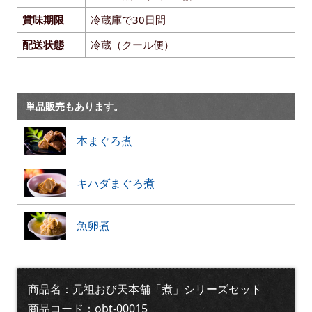
賞味期限
冷蔵庫で30日間
配送状態
冷蔵（クール便）
単品販売もあります。
本まぐろ煮
キハダまぐろ煮
魚卵煮
商品名：元祖おび天本舗「煮」シリーズセット
商品コード：obt-00015