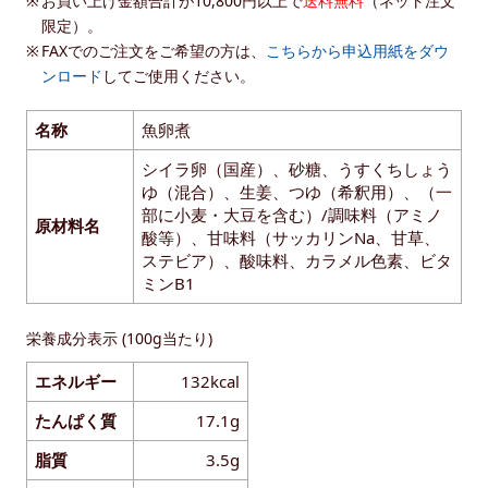
お買い上げ金額合計が10,800円以上で
送料無料
（ネット注文
限定）。
FAXでのご注文をご希望の方は、
こちらから申込用紙をダウ
ンロード
してご使用ください。
名称
魚卵煮
シイラ卵（国産）、砂糖、うすくちしょう
ゆ（混合）、生姜、つゆ（希釈用）、（一
部に小麦・大豆を含む）/調味料（アミノ
原材料名
酸等）、甘味料（サッカリンNa、甘草、
ステビア）、酸味料、カラメル色素、ビタ
ミンB1
栄養成分表示 (100g当たり)
エネルギー
132kcal
たんぱく質
17.1g
脂質
3.5g