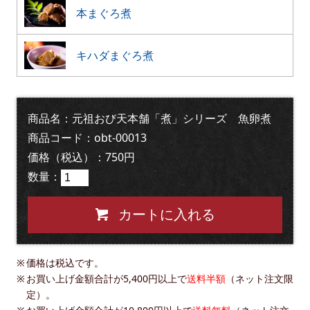
本まぐろ煮
キハダまぐろ煮
商品名：元祖おび天本舗「煮」シリーズ 魚卵煮
商品コード：obt-00013
価格（税込）：750円
数量：
カートに入れる
価格は税込です。
お買い上げ金額合計が5,400円以上で
送料半額
（ネット注文限
定）。