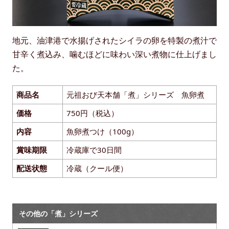
地元、油津港で水揚げされたシイラの卵を特製の煮汁で
甘辛く煮込み、噛むほどに味わい深い煮物に仕上げまし
た。
商品名
元祖おび天本舗「煮」シリーズ 魚卵煮
価格
750円（税込）
内容
魚卵煮つけ（100g）
賞味期限
冷蔵庫で30日間
配送状態
冷蔵（クール便）
その他の「煮」シリーズ