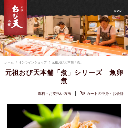
MENU
ホーム
オンラインショップ
元祖おび天本舗「煮…
元祖おび天本舗「煮」シリーズ 魚卵
煮
送料・お支払い方法
カートの中身・お会計