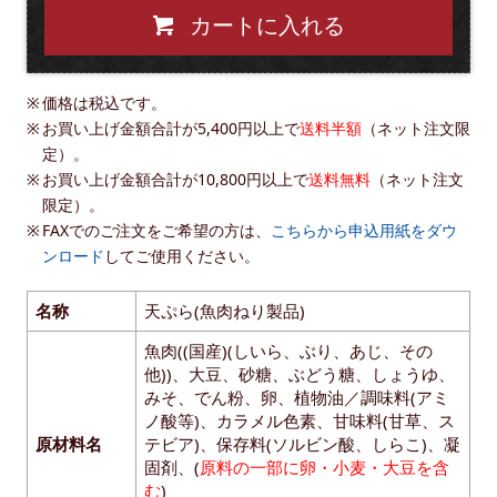
カートに入れる
価格は税込です。
お買い上げ金額合計が5,400円以上で
送料半額
（ネット注文限
定）。
お買い上げ金額合計が10,800円以上で
送料無料
（ネット注文
限定）。
FAXでのご注文をご希望の方は、
こちらから申込用紙をダウ
ンロード
してご使用ください。
名称
天ぷら(魚肉ねり製品)
魚肉((国産)(しいら、ぶり、あじ、その
他))、大豆、砂糖、ぶどう糖、しょうゆ、
みそ、でん粉、卵、植物油／調味料(アミ
ノ酸等)、カラメル色素、甘味料(甘草、ス
原材料名
テビア)、保存料(ソルビン酸、しらこ)、凝
固剤、(
原料の一部に卵・小麦・大豆を含
む
)